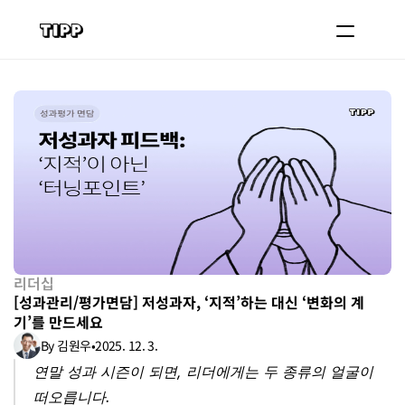
블로그
코치 등록하기
로그인
도입 문의
리더십
[성과관리/평가면담] 저성과자, ‘지적’하는 대신 ‘변화의 계
기’를 만드세요
By 김원우
•
2025. 12. 3.
연말 성과 시즌이 되면, 리더에게는 두 종류의 얼굴이 
떠오릅니다.