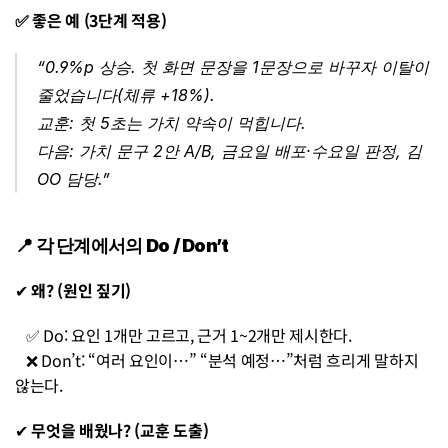
✅ 좋은 예 (3단계 적용)
“0.9%p 상승. 첫 화면 문장을 1문장으로 바꾸자 이탈이 
줄었습니다(체류 +18%).
교훈: 첫 5초는 가치 약속이 먹힙니다.
다음: 가치 문구 2안 A/B, 금요일 배포·수요일 판정, 김
OO 담당.”
📍 각 단계에서의 Do / Don’t
✔︎ 
왜? (원인 짚기)
   ✅ Do: 요인 1개만 고르고, 근거 1~2개만 제시한다.
   ❌ Don’t: “여러 요인이…” “분석 예정…”처럼 흐리게 말하지 
않는다.
✔︎ 
무엇을 배웠나? (교훈 도출)