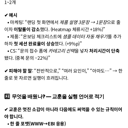
1~2개
✔︎ 예시
• 
마케팅: “랜딩 첫 화면에서 
제품 설명 3문장 → 1문장
으로 줄
이자 
이탈률이 감소
했다. (Heatmap 체류시간 +18%)”
• 
제품: “온보딩 체크리스트에 
샘플 데이터 자동 채우기
를 추가
하자 
첫 세션 완료율이 상승
했다. (+9%p)”
• 
CS: “문의 접수 폼에 
카테고리 선택
을 넣자 
처리시간이 단축
됐다. (중복 문의 –22%)”
✔︎ 피해야 할 말
: “전반적으로,” “여러 요인이,” “아마도…” → 한 
줄로 못 자르면 실행이 흐려집니다.
2️⃣  무엇을 배웠나? — 교훈을 실행 언어로 적기
✔︎ 교훈은 멋진 소감이 아니라 다음에도 써먹을 수 있는 규칙이어
야 합니다.
   • 한 줄 포맷(WWW→EBI 응용)