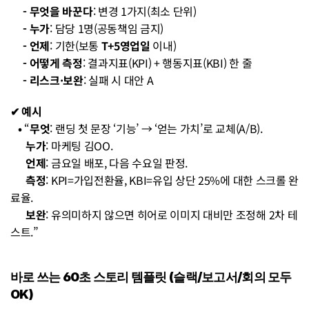
     - 무엇을 바꾼다
: 변경 1가지(최소 단위)
     - 누가
: 담당 1명(공동책임 금지)
     - 언제
: 기한(보통 
T+5영업일
 이내)
     - 어떻게 측정
: 결과지표(KPI) + 행동지표(KBI) 한 줄
     - 리스크·보완
: 실패 시 대안 A
✔︎ 예시
   • 
“
무엇
: 랜딩 첫 문장 ‘기능’ → ‘얻는 가치’로 교체(A/B).
누가
: 마케팅 김OO.
언제
: 금요일 배포, 다음 수요일 판정.
측정
: KPI=가입전환율, KBI=유입 상단 25%에 대한 스크롤 완
료율.
보완
: 유의미하지 않으면 히어로 이미지 대비만 조정해 2차 테
스트.”
바로 쓰는 60초 스토리 템플릿 (슬랙/보고서/회의 모두 
OK)