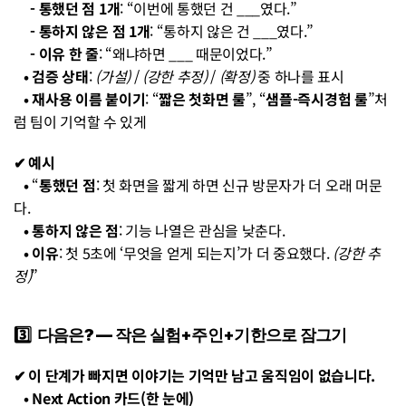
     - 통했던 점 1개
: “이번에 통했던 건 ___였다.”
     - 통하지 않은 점 1개
: “통하지 않은 건 ___였다.”
     - 이유 한 줄
: “왜냐하면 ___ 때문이었다.”
   • 검증 상태
: 
(가설)
 / 
(강한 추정)
 / 
(확정)
 중 하나를 표시
   • 재사용 이름 붙이기
: “
짧은 첫화면 룰
”, “
샘플-즉시경험 룰
”처
럼 팀이 기억할 수 있게
✔︎ 예시
   • 
“
통했던 점
: 첫 화면을 짧게 하면 신규 방문자가 더 오래 머문
다.
   • 통하지 않은 점
: 기능 나열은 관심을 낮춘다.
   • 이유
: 첫 5초에 ‘무엇을 얻게 되는지’가 더 중요했다. 
(강한 추
정)
”
3️⃣  다음은? — 작은 실험+주인+기한으로 잠그기
✔︎ 이 단계가 빠지면 이야기는 기억만 남고 움직임이 없습니다.
   • Next Action 카드(한 눈에)