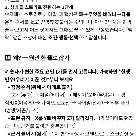
3. 성과를 스토리로 전환하는 3단계
숫자에서 스토리로 넘어갈 때 핵심은 
왜→무엇을 배웠나→다음
은
의 순서를 
짧고 선명하게
 붙이는 것입니다. 아래 3단계는 회의·
슬랙·보고서 어느 곳에서도 그대로 쓸 수 있게 구성했습니다. “맥
락” 같은 추상어 대신 
조건·행동·선택
으로 말합니다.
1️⃣  왜? — 원인 한 줄로 잡기
✔︎ 숫자가 변한 주요 요인 1개를 먼저 고릅니다. 가능하면 *실행 
변수(우리가 바꾼 것)*부터 보세요.
   • 점검 순서(위에서 아래로 훑기)
      고객(누가) → 채널(어디서) → 메시지/오퍼(무엇을) → 경
험/UX(어떻게) → 가격/프로모션 → 타이밍(언제) → 외부 사건
(경쟁/시즌/뉴스)
• 표현 규칙
: “
X를 Y로 바꾸자 Z가 달라졌다.
” (가설이어도 괜찮
습니다. 근거를 붙이면 충분합니다.)
• 근거 붙이기(짧게)
: 수치 변화·사용자 코멘트·로그 스크린샷 등 