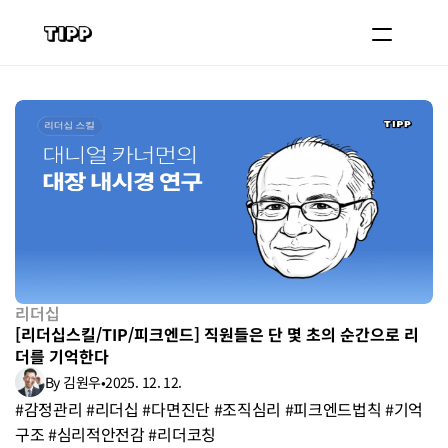
블로그
코치 등록하기
로그인
도입 문의
리더십
[리더십스킬/TIP/피크엔드] 직원들은 단 몇 초의 순간으로 리
더를 기억한다
By 김원우
•
2025. 12. 12.
#감정관리 #리더십 #다면진단 #조직심리 #피크엔드법칙 #기억
구조 #심리적안전감 #리더코칭