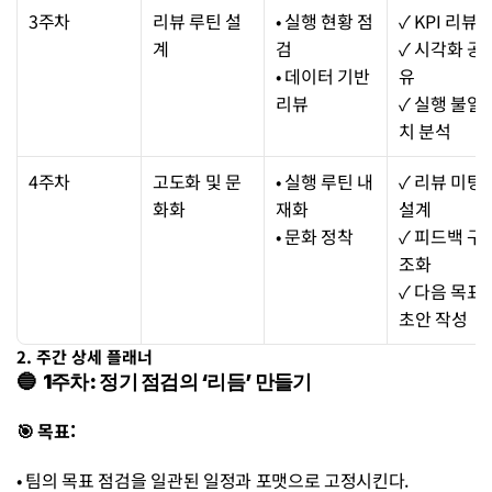
3주차
리뷰 루틴 설
• 실행 현황 점
✓ KPI 리뷰
계
검
✓ 시각화 공
• 데이터 기반 
유
리뷰
✓ 실행 불일
치 분석
4주차
고도화 및 문
• 실행 루틴 내
✓ 리뷰 미팅 
화화
재화 
설계
• 문화 정착
✓ 피드백 구
조화
✓ 다음 목표 
초안 작성
2. 주간 상세 플래너
🔵  1주차: 정기 점검의 ‘리듬’ 만들기
🎯 목표: 
• 팀의 목표 점검을 일관된 일정과 포맷으로 고정시킨다. 