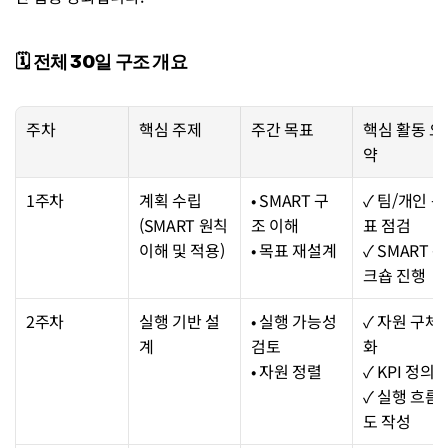
🗓️ 전체 30일 구조 개요
주차
핵심 주제
주간 목표
핵심 활동 요
약
1주차
계획 수립 
• SMART 구
✓ 팀/개인 목
(SMART 원칙 
조 이해
표 점검
이해 및 적용)
• 목표 재설계
✓ SMART 워
크숍 진행
2주차
실행 기반 설
• 실행 가능성 
✓ 자원 구체
계
검토
화
• 자원 정렬
✓ KPI 정의
✓ 실행 흐름
도 작성