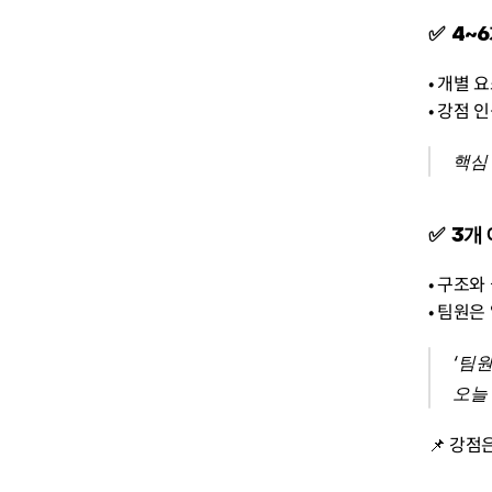
✅  4
• 개별
• 강점 
핵심
✅  3
• 구조와
• 팀원은
‘팀
오늘
📌 강점