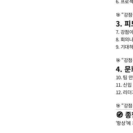
6. 프로
🎯 “강
3. 
7. 강점
8. 회의
9. 기대
🎯 “강
4. 
10. 팀
11. 신
12. 리
🎯 “강
🧭 
‘항상’에