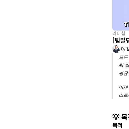
리더십
[팀빌
By 
모든
력 발
평균
이제
스트
💡 
목적