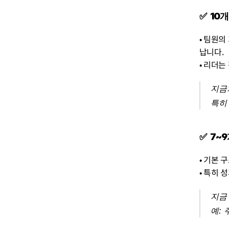
✅  1
• 팀원의
납니다.
• 리더는
지금
특히
✅  7
• 기본 
• 특히 
지금
예: 