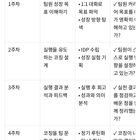
1주차
팀원 성장 목
• 1:1 대화로 
✓ 팀원 커리
표 이해하기
목표 파악
어 목표를 내
• 성장 방향 탐
가 명확히 이
색
해하고 있는
가?
2주차
실행을 유도
• IDP 수립
✓ 팀원이 스
하는 코칭 설
• 성장 실험 기
스로 실행 방
계
획
향을 설정하
고 있는가?
3주차
실행 결과 분
• 실행 후 회고
✓ 실천 결과
석과 피드백
• 성과와 의미 
를 점검하고 
분석
배운 점을 함
께 정리했는
가?
4주차
코칭을 팀 문
• 정기 루틴화
✓ 코칭이 나