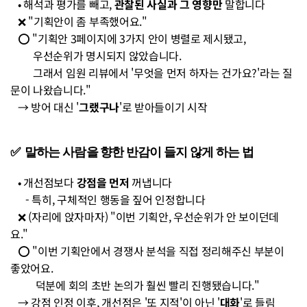
   • 해석과 평가를 빼고, 
관찰된 사실과 그 영향만
 말합니다 
   ❌ "기획안이 좀 부족했어요." 
   ⭕ "기획안 3페이지에 3가지 안이 병렬로 제시됐고, 
         우선순위가 명시되지 않았습니다. 
         그래서 임원 리뷰에서 '무엇을 먼저 하자는 건가요?'라는 질
문이 나왔습니다." 
   → 방어 대신 '
그랬구나
'로 받아들이기 시작
✅  말하는 사람을 향한 반감이 들지 않게 하는 법 
   • 개선점보다 
강점을 먼저
 꺼냅니다
      - 특히, 구체적인 행동을 짚어 인정합니다 
   ❌ (자리에 앉자마자) "이번 기획안, 우선순위가 안 보이던데
요." 
   ⭕ "이번 기획안에서 경쟁사 분석을 직접 정리해주신 부분이 
좋았어요. 
          덕분에 회의 초반 논의가 훨씬 빨리 진행됐습니다." 
   → 강점 인정 이후, 개선점은 '또 지적'이 아닌 '
대화
'로 들림