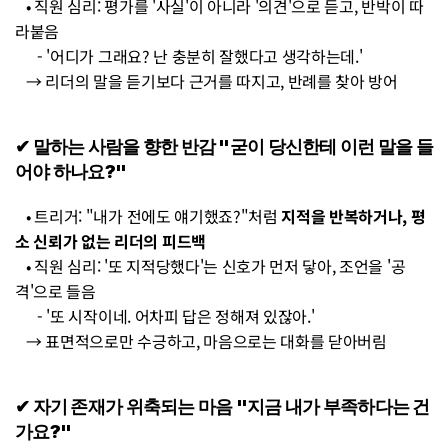
   • 직원 심리: 평가를 '사실'이 아니라 '의견'으로 듣고, 반박이 따
라붙음 
      - '어디가 그래요? 난 충분히 잘했다고 생각하는데.' 
   → 리더의 말을 듣기보다 근거를 따지고, 반례를 찾아 방어
✔︎ 말하는 사람을 향한 반감 "굳이 당신한테 이런 말을 들
어야 하나요?" 
   • 트리거: "내가 전에도 얘기했죠?"처럼 
지적을 반복하거나, 평
소 신뢰가 없는 리더의 피드백
   • 직원 심리: '또 지적당했다'는 신호가 먼저 닿아, 조언을 '공
격'으로 들음 
      - '또 시작이네. 어차피 답은 정해져 있잖아.' 
   → 표면적으로만 수긍하고, 마음으로는 대화를 닫아버림
✔︎ 자기 존재가 위축되는 마음 "지금 내가 부족하다는 건
가요?" 