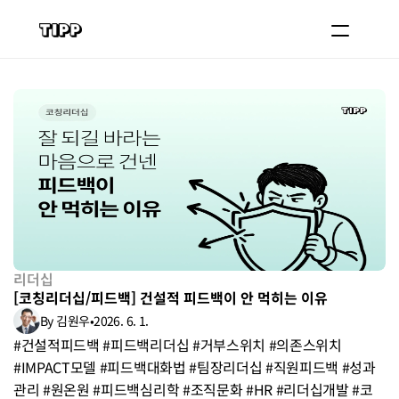
블로그
코치 등록하기
로그인
도입 문의
리더십
[코칭리더십/피드백] 건설적 피드백이 안 먹히는 이유
By 김원우
•
2026. 6. 1.
#건설적피드백 #피드백리더십 #거부스위치 #의존스위치 
#IMPACT모델 #피드백대화법 #팀장리더십 #직원피드백 #성과
관리 #원온원 #피드백심리학 #조직문화 #HR #리더십개발 #코