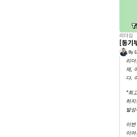
리더십
[동기부
By 
리더
제,
다.
"최
하지
발성
이번
이어