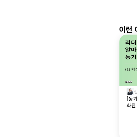
이런 
[동
화된 