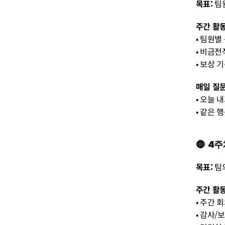
목표:
 팀
주간 활동
• 팀원별
• 비금전
• 보상 
매일 질문
• 오늘 
• 같은 
🔵  
목표:
 팀
주간 활동
• 주간 
• 감사/