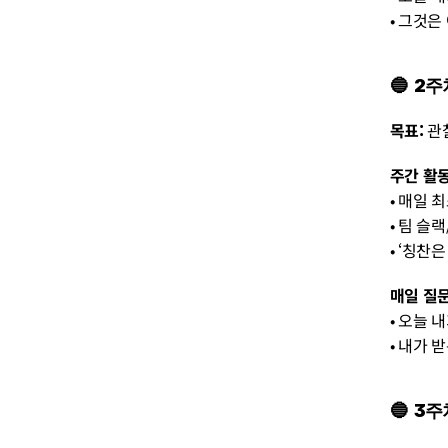
• 그것
🔵  
목표:
 
주간 활동
• 매일 
• 팀 슬
• ‘칭찬
매일 질문
• 오늘 
• 내가 
🔵  