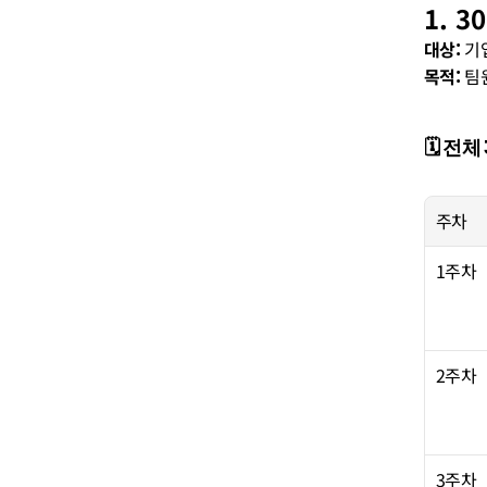
1. 
대상:
 기
목적:
 팀
🗓️ 전
주차
1주차
2주차
3주차