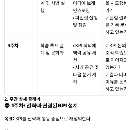
계 및 시범 실
이디어 브레
을 시도했는
행
인스토밍
가?
• 파일럿 실행 
✓ 실험 결과
및 점검
를 기록·분석
하고 있는가?
4주차
학습 루프 설
• KPI 회의에 
✓ KPI 논의가
계 및 문화화
맥락 공유 세
조직 학습으
션
로 이어지고 
• 사례 공유 및 
있는가?
다음 분기 계
✓ 결과 너머 
획
이유를 논의
하고 있는가?
2. 주간 상세 플래너
🔵  1주차: 전략과 연결된 KPI 설계
목표:
 KPI를 전략과 행동 중심으로 재정의한다.