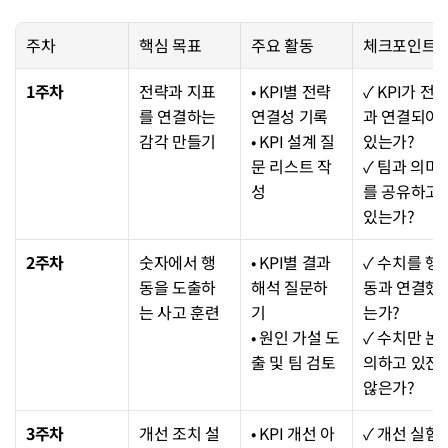
주차
핵심 목표
주요 활동
체크포인트
1주차
전략과 지표
• KPI별 전략 
✓ KPI가 전
를 연결하는 
연결성 기록
과 연결되어 
감각 만들기
• KPI 설계 질
있는가?
문 리스트 작
✓ 팀과 의미
성
를 공유하고 
있는가?
2주차
숫자에서 행
• KPI별 결과 
✓ 수치를 행
동을 도출하
해석 질문하
동과 연결했
는 사고 훈련
기
는가?
• 원인 가설 도
✓ 수치만 논
출 및 팀 검토
의하고 있진 
않은가?
3주차
개선 조치 설
• KPI 개선 아
✓ 개선 실험