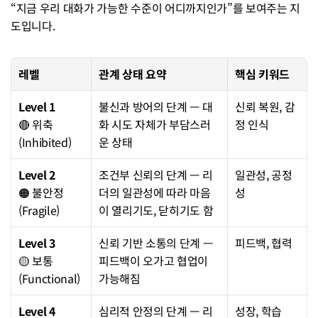
“지금 우리 대화가 가능한 수준이 어디까지인가”를 보여주는 지
도입니다.
레벨
관계 상태 요약
핵심 키워드
Level 1
불신과 방어의 단계 — 대
신뢰 복원, 감
🔴 위축
화 시도 자체가 부담스러
정 인식
(Inhibited)
운 상태
Level 2
조건부 신뢰의 단계 — 리
일관성, 공정
🟠 불안정
더의 일관성에 따라 마음
성
(Fragile)
이 열리기도, 닫히기도 함
Level 3
신뢰 기반 소통의 단계 — 
피드백, 협력
🟡 보통
피드백이 오가고 협업이 
(Functional)
가능해짐
Level 4
심리적 안정의 단계 — 리
성장, 학습