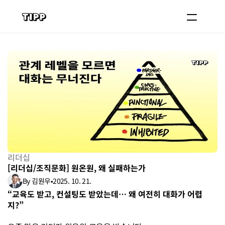
블로그
코치 등록하기
로그인
도입 문의
리더십
[리더십/조직문화] 원온원, 왜 실패하는가
By 김원우
•
2025. 10. 21.
“교육도 받고, 컨설팅도 받았는데… 왜 여전히 대화가 어렵
지?”