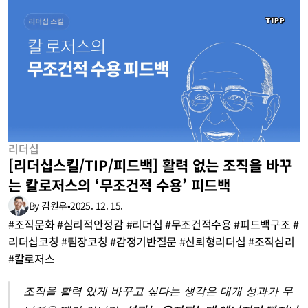
리더십
[리더십스킬/TIP/피드백] 활력 없는 조직을 바꾸
는 칼로저스의 ‘무조건적 수용’ 피드백
By 김원우
•
2025. 12. 15.
#조직문화 #심리적안정감 #리더십 #무조건적수용 #피드백구조 #
리더십코칭 #팀장코칭 #감정기반질문 #신뢰형리더십 #조직심리 
#칼로저스
조직을 활력 있게 바꾸고 싶다는 생각은 대개 성과가 무