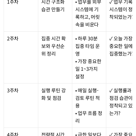
1주차
시간 구조화 
• 업무를 외부 
✓ 업무 기록 
습관 만들기
시스템에 기
시스템이 정
록하고, 머릿
착되었는가?
속을 비운다
2주차
집중 시간 확
• 하루 30분 
✓ 오늘 가장 
보와 우선순
집중 타임 운
중요한 일에 
위 정리
영
집중했는가?
• 가장 중요한 
일 1~3가지 
설정
3주차
실행 루틴 강
• 매일 실행-
✓ 실행률과 
화 및 점검
검토 루틴 적
점검 습관이 
용
정착되고 있
• 업무 흐름 정
는가?
리
4주차
전략적 시간 
• 급한 일보다 
✓ 가장 중요