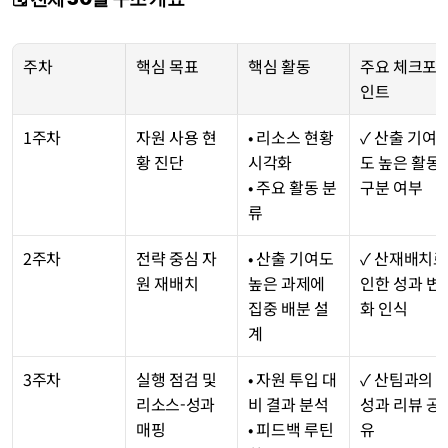
주차
핵심 목표
핵심 활동
주요 체크포
인트
1주차
자원 사용 현
• 리소스 현황 
✓ 산출 기여
황 진단
시각화
도 높은 활동 
• 주요 활동 분
구분 여부
류
2주차
전략 중심 자
• 산출 기여도 
✓ 산재배치로 
원 재배치
높은 과제에 
인한 성과 변
집중 배분 설
화 인식
계
3주차
실행 점검 및 
• 자원 투입 대
✓ 산팀과의 
리소스-성과 
비 결과 분석
성과 리뷰 공
매핑
• 피드백 루틴
유