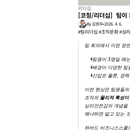
리더십
[코칭/리더십]  팀
By 김원우
•
2026. 4. 6.
#팀리더십 #조직문화 #심리
팀 회의에서 이런 장면
"팀원이 3명일 때는
"배경이 다양한 팀
"신입은 물론, 경력
이런 현상은 팀원들의 
조직의 
물리적 특성이
심리안전감의 개념을 
왜냐하면 알고 있는 
하버드 비즈니스스쿨의 