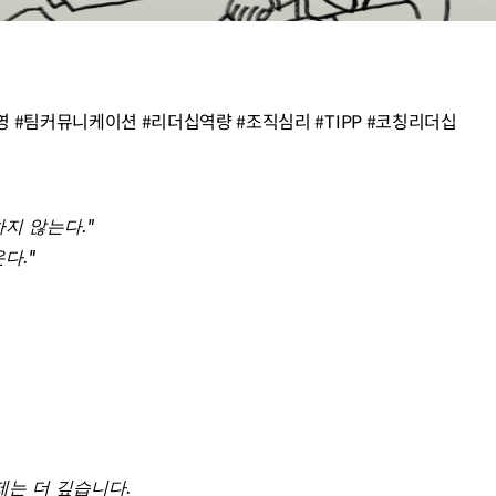
 #팀커뮤니케이션 #리더십역량 #조직심리 #TIPP #코칭리더십
지 않는다."
다."
제는 더 깊습니다. 