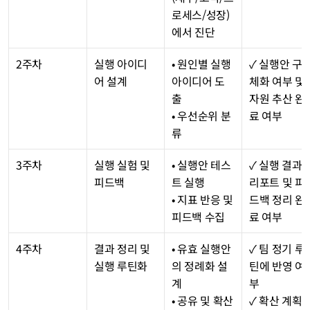
로세스/성장)
에서 진단
2주차
실행 아이디
• 원인별 실행 
✓ 실행안 구
어 설계
아이디어 도
체화 여부 및 
출
자원 추산 완
• 우선순위 분
료 여부
류
3주차
실행 실험 및 
• 실행안 테스
✓ 실행 결과 
피드백
트 실행
리포트 및 피
• 지표 반응 및 
드백 정리 완
피드백 수집
료 여부
4주차
결과 정리 및 
• 유효 실행안
✓ 팀 정기 루
실행 루틴화
의 정례화 설
틴에 반영 여
계
부
• 공유 및 확산 
✓ 확산 계획 