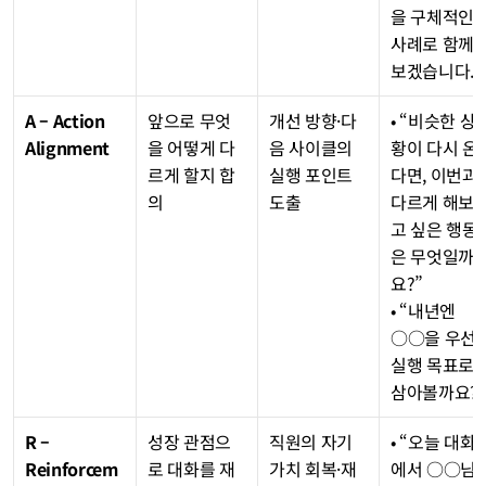
을 구체적인 
사례로 함께 
보겠습니다.”
A – Action 
앞으로 무엇
개선 방향·다
• “비슷한 상
Alignment
을 어떻게 다
음 사이클의 
황이 다시 온
르게 할지 합
실행 포인트 
다면, 이번과 
의
도출
다르게 해보
고 싶은 행동
은 무엇일까
요?”
• “내년엔 
○○을 우선 
실행 목표로 
삼아볼까요?
R – 
성장 관점으
직원의 자기
• “오늘 대화
Reinforcem
로 대화를 재
가치 회복·재
에서 ○○님