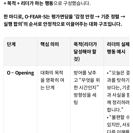
+ 목적 + 리더가 하는 행동
으로 구성했습니다.
한 마디로, O-FEAR-S는 평가면담을 ‘감정 안정 → 기준 정렬 → 
실행 합의’의 순서로 안정적으로 이끌어주는 대화 구조입니다.
단계
핵심 의미
목적(리더가 
리더의 실제 
달성해야 할 
행동 예시
것)
O – Opening
대화의 목적
방어를 낮추
• “오늘은 결
을 명확히 여
고 “무엇을 위
과를 탓하기
는 단계
한 시간인지” 
보다는, 기준
방향성을 세
과 사실을 함
팅
께 정리하려 
합니다.”
• “불편할 수 
있지만, 서로 
다른 이해를 