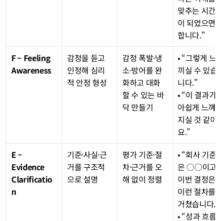
맞추는 시간
이 되었으면 
합니다.”
F – Feeling 
감정을 듣고 
감정 폭발·냉
• “그렇게 느
Awareness
인정해 심리
소·방어를 완
끼실 수 있습
적 안정 형성
화하고 대화
니다.”
할 수 있는 바
• “이 결과가 
닥 만들기
아쉽게 느껴
지실 것 같아
요.”
E – 
기준·사실·근
평가 기준·절
• “회사 기준
Evidence 
거를 구조적
차·근거를 오
은 ○○이고, 
Clarificatio
으로 설명
해 없이 정렬
이번 결정은 
n
이런 절차를 
거쳤습니다.”
• “성과 흐름