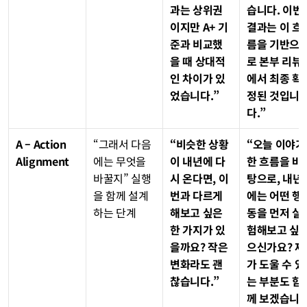
과는 상위권
습니다. 이번 
이지만 A+ 기
결과는 이 흐
준과 비교했
름을 기반으
을 때 상대적
로 본부 리뷰
인 차이가 있
에서 최종 확
었습니다.”
정된 것입니
다.”
A – Action 
“그래서 다음
“비슷한 상황
“오늘 이야기
Alignment
에는 무엇을 
이 내년에 다
한 흐름을 바
바꿀지” 실행
시 온다면, 이
탕으로, 내년
을 함께 설계
번과 다르게 
에는 어떤 행
하는 단계
해보고 싶은 
동을 먼저 실
한 가지가 있
험해보고 싶
을까요? 작은 
으신가요? 제
변화라도 괜
가 도울 수 있
찮습니다.”
는 부분도 함
께 보겠습니