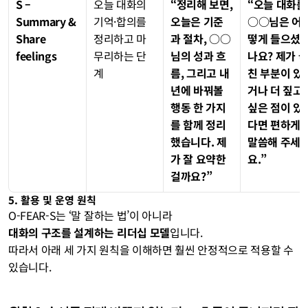
S – 
오늘 대화의 
“정리해 보면, 
“오늘 대화를 
Summary & 
기억·합의를 
오늘은 기준
○○님은 어
Share 
정리하고 마
과 절차, ○○
떻게 들으셨
feelings
무리하는 단
님의 성과 흐
나요? 제가 
계
름, 그리고 내
친 부분이 있
년에 바꿔볼 
거나 더 짚고 
행동 한 가지
싶은 점이 있
를 함께 정리
다면 편하게 
했습니다. 제
말씀해 주세
가 잘 요약한 
요.”
걸까요?”
5. 활용 및 운영 원칙
O-FEAR-S는 ‘말 잘하는 법’이 아니라
대화의 구조를 설계하는 리더십 모델
입니다.
따라서 아래 세 가지 원칙을 이해하면 훨씬 안정적으로 적용할 수 
있습니다.