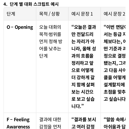
4.  단계 별 대화 스크립트 예시
단계
목적 / 상황
예시 문장 1
예시 문장 2
O – Opening
오늘 대화의 
“오늘은 결과
“이번 면담에
목적·범위를 
만 전달드리
서는 등급 자
먼저 정해 방
는 자리가 아
체보다는, 어
어를 낮추는 
니라, 올해 성
떤 기준과 과
단계
과의 흐름을 
정으로 결정
정리하고 앞
됐는지, 그리
으로 어떻게 
고 다음 사이
더 강하게 갈
클을 어떻게 
지 함께 살펴
설계할지에 
보는 시간으
초점을 맞추
로 보고 싶습
고 싶습니다.
니다.”
F – Feeling 
결과에 대한 
“결과를 보시
“말씀 속에서 
Awareness
감정을 먼저 
고 여러 감정
아쉬움과 답