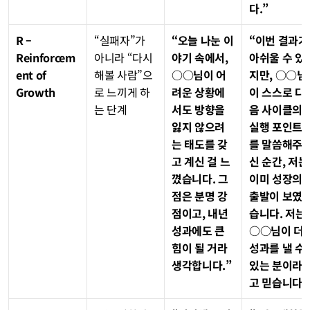
다.”
R – 
“실패자”가 
“오늘 나눈 이
“이번 결과가 
Reinforcem
아니라 “다시 
야기 속에서, 
아쉬울 수 있
ent of 
해볼 사람”으
○○님이 어
지만, ○○님
Growth
로 느끼게 하
려운 상황에
이 스스로 다
는 단계
서도 방향을 
음 사이클의 
잃지 않으려
실행 포인트
는 태도를 갖
를 말씀해주
고 계신 걸 느
신 순간, 저는 
꼈습니다. 그 
이미 성장의 
점은 분명 강
출발이 보였
점이고, 내년 
습니다. 저는 
성과에도 큰 
○○님이 더 
힘이 될 거라 
성과를 낼 수 
생각합니다.”
있는 분이라
고 믿습니다.