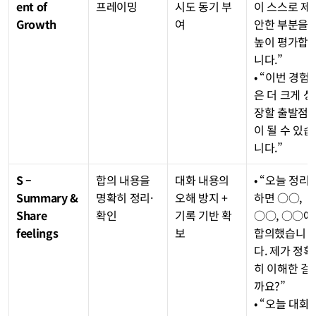
ent of 
프레이밍
시도 동기 부
이 스스로 제
Growth
여
안한 부분을 
높이 평가합
니다.”
• “이번 경험
은 더 크게 성
장할 출발점
이 될 수 있습
니다.”
S – 
합의 내용을 
대화 내용의 
• “오늘 정리
Summary & 
명확히 정리·
오해 방지 + 
하면 ○○, 
Share 
확인
기록 기반 확
○○, ○○에 
feelings
보
합의했습니
다. 제가 정확
히 이해한 걸
까요?”
• “오늘 대화