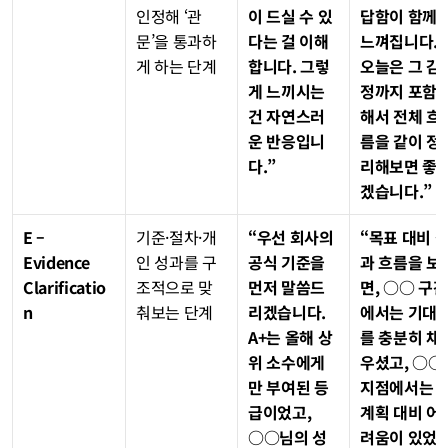
인정해 ‘관
이 드실 수 있
답함이 함께 
문’을 통과하
다는 걸 이해
느껴집니다. 
게 하는 단계
합니다. 그렇
오늘은 그 감
게 느끼시는 
정까지 포함
건 자연스러
해서 전체 흐
운 반응입니
름을 같이 정
다.”
리해보면 좋
겠습니다.”
E – 
기준·절차·개
“우선 회사의 
“목표 대비 
Evidence 
인 성과를 구
공식 기준을 
과 흐름을 보
Clarificatio
조적으로 맞
먼저 말씀드
면, ○○ 구간
n
춰보는 단계
리겠습니다. 
에서는 기대
A+는 올해 상
를 충분히 채
위 소수에게
우셨고, ○○ 
만 부여된 등
지점에서는 
급이었고, 
계획 대비 어
○○님의 성
려움이 있었