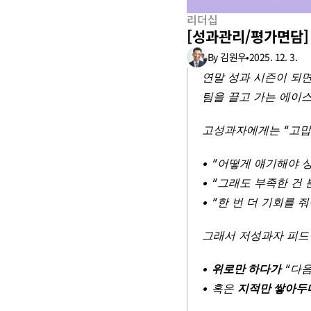
리더십
[성과관리/평가면담] 
By 김원우
•
2025. 12. 3.
연말 성과 시즌이 되면
팀을 끌고 가는 에이스
고성과자에게는 “고맙
• “어떻게 얘기해야 
• “그래도 부족한 건
• “한 번 더 기회를 
그래서 저성과자 피드
• 
위로만 하다가
 “다
• 혹은 
지적만 쌓아두