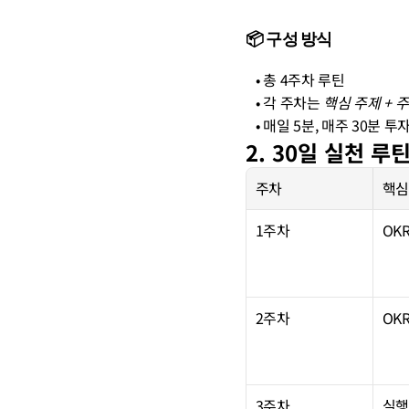
📦 구성 방식
   • 총 4주차 루틴
   • 각 주차는 
핵심 주제 + 
   • 매일 5분, 매주 30분
2. 30일 실천 루
주차
핵심
1주차
OK
2주차
OK
3주차
실행