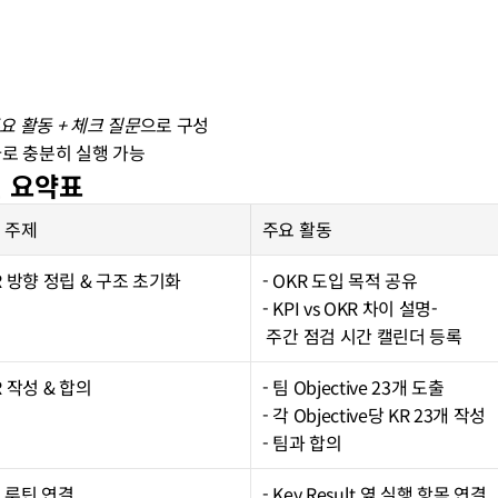
주요 활동 + 체크 질문
으로 구성
 투자로 충분히 실행 가능
틴 요약표
 주제
주요 활동
R 방향 정립 & 구조 초기화
- OKR 도입 목적 공유
- KPI vs OKR 차이 설명-
 주간 점검 시간 캘린더 등록
R 작성 & 합의
- 팀 Objective 23개 도출
- 각 Objective당 KR 23개 작성
- 팀과 합의
 루틴 연결
- Key Result 옆 실행 항목 연결