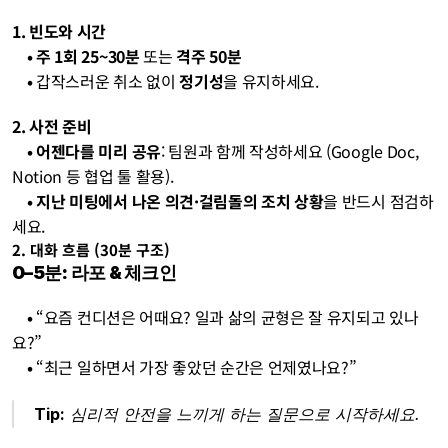
1. 빈도와 시간
    • 주 1회 25~30분
 또는 
격주 50분
    • 
갑작스러운 취소 없이 
정기성
을 유지하세요.
2. 사전 준비
    • 어젠다를 미리 공유
: 팀원과 함께 작성하세요 (Google Doc, 
Notion 등 협업 툴 활용).
    • 지난 미팅에서 나온 의견·걸림돌의 조치 상황
을 반드시 점검하
세요.
2. 대화 흐름 
(30분 구조)
0–5분: 라포 & 체크인
    • 
“요즘 컨디션은 어때요? 일과 삶의 균형은 잘 유지되고 있나
요?”
    • 
“최근 일하면서 가장 좋았던 순간은 언제였나요?”
Tip:
 심리적 안전을 느끼게 하는 질문으로 시작하세요.