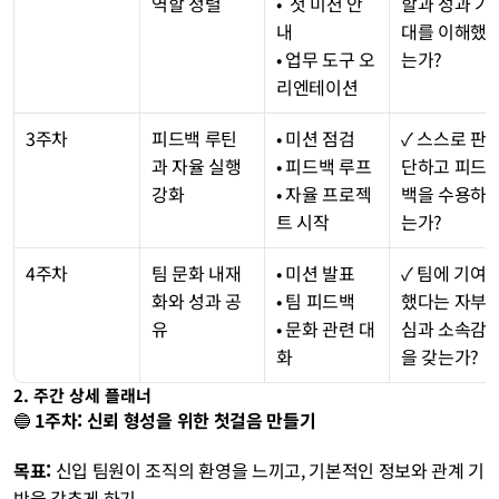
역할 정렬
•  첫 미션 안
할과 성과 기
내
대를 이해했
• 업무 도구 오
는가?
리엔테이션
3주차
피드백 루틴
• 미션 점검
✓ 스스로 판
과 자율 실행 
• 피드백 루프
단하고 피드
강화
• 자율 프로젝
백을 수용하
트 시작
는가?
4주차
팀 문화 내재
• 미션 발표
✓ 팀에 기여
화와 성과 공
• 팀 피드백
했다는 자부
유
• 문화 관련 대
심과 소속감
화
을 갖는가?
2. 주간 상세 플래너
🔵 
1주차: 신뢰 형성을 위한 첫걸음 만들기
목표:
 신입 팀원이 조직의 환영을 느끼고, 기본적인 정보와 관계 기
반을 갖추게 하기