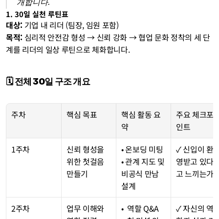
개합니다.
1. 30일 실천 루틴표
대상:
 기업 내 리더 (팀장, 임원 포함)
목적: 
심리적 안전감 형성 → 신뢰 강화 → 협업 문화 정착의 세 단
계를 리더의 일상 루틴으로 체화합니다.
🗓️ 전체 30일 구조 개요
주차
핵심 목표
핵심 활동 요
주요 체크포
약
인트
1주차
신뢰 형성을 
• 온보딩 미팅
✓ 신입이 환
위한 첫걸음 
• 관계 지도 및 
영받고 있다
만들기
비공식 만남 
고 느끼는가?
설계
2주차
업무 이해와 
•  역할 Q&A
✓ 자신의 역