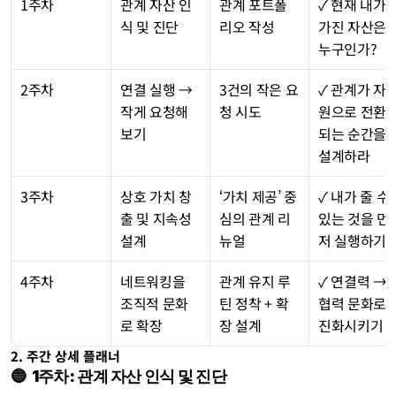
1주차
관계 자산 인
관계 포트폴
✓ 현재 내가 
식 및 진단
리오 작성
가진 자산은 
누구인가?
2주차
연결 실행 → 
3건의 작은 요
✓ 관계가 자
작게 요청해
청 시도
원으로 전환
보기
되는 순간을 
설계하라
3주차
상호 가치 창
‘가치 제공’ 중
✓ 내가 줄 수 
출 및 지속성 
심의 관계 리
있는 것을 먼
설계
뉴얼
저 실행하기
4주차
네트워킹을 
관계 유지 루
✓ 연결력 → 
조직적 문화
틴 정착 + 확
협력 문화로 
로 확장
장 설계
진화시키기
2. 주간 상세 플래너
🔵  1주차: 관계 자산 인식 및 진단