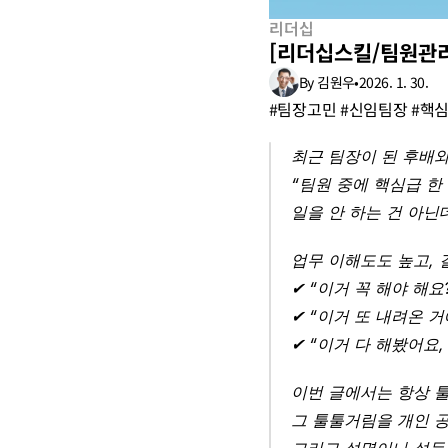
리더십
[리더십스킬/팀원관리
By 김원우
•
2026. 1. 30.
#팀장고민 #신임팀장 #핵
최근 팀장이 된 후배와
“팀원 중에 핵심급 한
일을 안 하는 건 아닌
업무 이해도도 높고, 
✔︎ “이거 꼭 해야 해요
✔︎ “이거 또 내려온 거
✔︎ “이거 다 해봤어
이번 글에서는 항상 툴
그 툴툴거림을 개인 