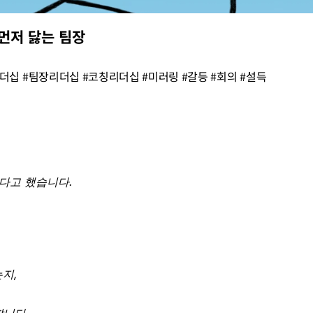
먼저 닳는 팀장
십 #팀장리더십 #코칭리더십 #미러링 #갈등 #회의 #설득
된다고 했습니다.
지,