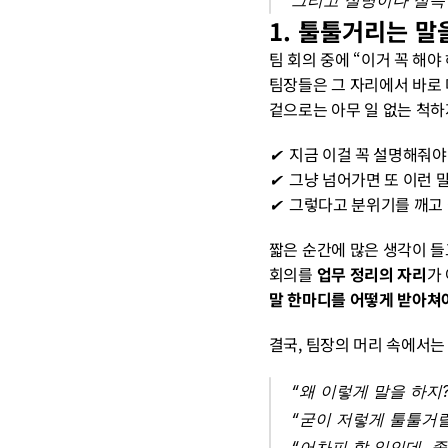
그리고 설명이나 설득
1. 툴툴거리는 말
팀 회의 중에 “이거 꼭 해야
팀장들은 그 자리에서 바로
겉으로는 아무 일 없는 척하
✔︎  
지금 이걸 꼭 설명해줘야
✔︎  
그냥 넘어가면 또 이런 
✔︎  
그렇다고 분위기를 깨고
짧은 순간에 많은 생각이 들
회의를 
업무 정리의 자리
가
말 한마디를 어떻게 받아쳐
결국, 팀장의 머리 속에서는 
“왜 이렇게 말을 하지?
“굳이 저렇게 툴툴거릴
“어차피 할 일인데, 