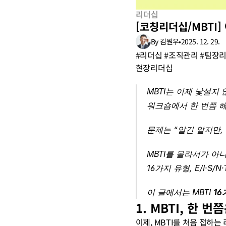
리더십
[코칭리더십/MBTI]
By 김원우
•
2025. 12. 29.
#리더십 #조직관리 #팀장리
현장리더십
MBTI는 이제 낯설지
워크숍에서 한 번쯤 해
문제는 “알긴 알지만, 
MBTI를 몰라서가 아니
16가지 유형, E/I·
이 글에서는 MBTI 
16
1. MBTI, 한 
이제, MBTI를 처음 접하는