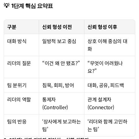
💡  1단계 핵심 요약표
구분
신뢰 형성 이전
신뢰 형성 이후
대화 방식
일방적 보고 중심
상호 이해 중심의 대
화
리더의 질문
“이건 왜 안 됐죠?”
“무엇이 어려웠나
요?”
팀 분위기
침묵, 회피, 방어
대화, 공유, 피드백
리더의 역할
통제자
관계 설계자
(Controller)
(Connector)
팀의 반응
‘상사에게 보고하는 
‘리더와 함께 고민하
팀’
는 팀’