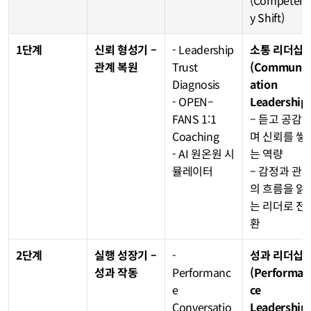
(Competen
y Shift)
1단계
신뢰 형성기 – 
- Leadership 
소통 리더십
관계 복원
Trust 
(Communic
Diagnosis
ation 
- OPEN–
Leadership
FANS 1:1 
– 듣고 공감
Coaching
며 신뢰를 쌓
- AI 원온원 시
는 역량
뮬레이터
– 감정과 관
의 흐름을 읽
는 리더로 전
환
2단계
실행 성장기 – 
- 
성과 리더십
성과 작동
Performanc
(Performan
e 
ce 
Conversatio
Leadership