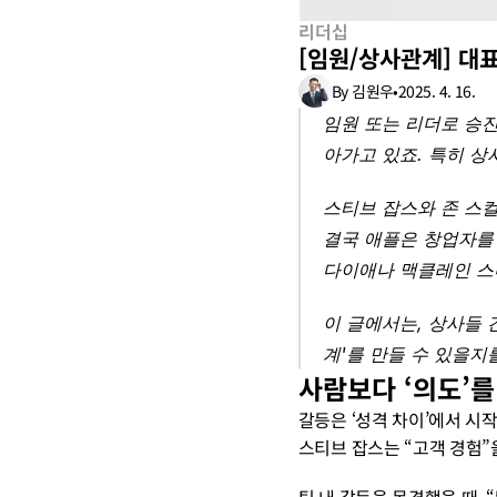
리더십
[임원/상사관계] 대표
By 김원우
•
2025. 4. 16.
임원 또는 리더로 승진
아가고 있죠. 특히 상
스티브 잡스와 존 스컬
결국 애플은 창업자를
다이애나 맥클레인 스미
이 글에서는, 상사들 
계'를 만들 수 있을지
사람보다 ‘의도’
갈등은 ‘성격 차이’에서 시
스티브 잡스는 “고객 경험”