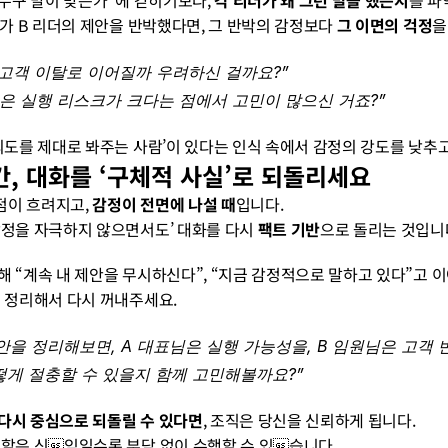
“누구 말이 맞는가”에 갇히기보다, 
각 리더가 왜 그런 말을 했는지
를 파
더가 B 리더의 제안을 반박했다면, 그 반박의 감정보다 
그 이면의 걱정
을
이 고객 이탈로 이어질까 우려하신 걸까요?”
은 실행 리스크가 크다는 점에서 고민이 많으신 거죠?”
 의도를 제대로 봐주는 사람’이 있다는 인식 속에서 감정의 강도를 낮추고
, 대화를 ‘구체적 사실’로 되돌리세요
이 흐려지고, 
감정이 전면에 나설 때
입니다.
감정을 자극하지 않으면서도’ 대화를 다시 
팩트 기반
으로 돌리는 것입니
해 “계속 내 제안을 무시하신다”, “지금 감정적으로 말하고 있다”고 이
을 정리해서 다시 꺼내주세요.
안을 정리해보면, A 대표님은 실행 가능성을, B 임원님은 고객 
떻게 절충할 수 있을지 함께 고민해볼까요?”
다시 중심으로 되돌릴 수 있다면
, 조직은 당신을 신뢰하게 됩니다.
역할은 신임일수록 부담 없이 수행할 수 있습니다.