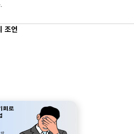
.
지 조언