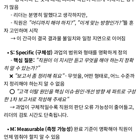
가 많음
- 리더는 분명히 말했다고 생각하지만, 
- 직원은 
"어디까지 해야 하지?"
, 
"이게 맞는 방향인가?"
를 혼
자 고민하며 시작
→ 이 간극이 결국 결과물 불일치와 일정 지연으로 이어짐
   • S: Specific (구체성)
 과업의 범위와 형태를 명확하게 정의
- 
핵심 질문:
"직원이 이 지시만 듣고 무엇을 해야 하는지 정확
히 알 수 있는가?"
❌ 
"보고서 좀 정리해 줘요"
 - 무엇을, 어떤 형태로, 어느 수준까
지 정리해야 하는지 알 수 없음
     ⭕ 
"고객 이탈 원인을 핵심 이슈·원인·개선 방향 세 파트로 구성
한 1차 보고서로 작성해 주세요"
     → 
과업이 구체적일수록 직원의 판단 오류 가능성이 줄어들고, 
리더의 검토 시간도 단축됩니다.
   • M: Measurable (측정 가능성)
 완료 기준이 명확해야 직원이 
언제 멈춰야 할지 알 수 있음