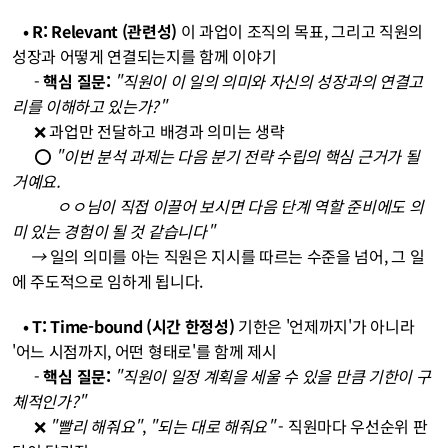
   • R: Relevant (관련성)
 이 과업이 조직의 목표, 그리고 직원의 
성장과 어떻게 연결되는지를 함께 이야기
- 
핵심 질문:
"직원이 이 일의 의미와 자신의 성장과의 연결고
리를 이해하고 있는가?"
❌ 과업만 전달하고 배경과 의미는 생략
⭕ 
"이번 분석 과제는 다음 분기 전략 수립의 핵심 근거가 될 
거예요. 
            ㅇㅇ님이 직접 이끌어 보시면 다음 단계 역할 준비에도 의
미 있는 경험이 될 것 같습니다"
     → 
일의 의미를 아는 직원은 지시를 따르는 수준을 넘어, 그 일
에 주도적으로 임하게 됩니다.
   • T: Time-bound (시간 한정성)
 기한은 '언제까지'가 아니라 
'어느 시점까지, 어떤 형태로'를 함께 제시
- 
핵심 질문:
"직원이 일정 계획을 세울 수 있을 만큼 기한이 구
체적인가?"
❌ 
"빨리 해줘요"
, 
"되는 대로 해줘요"
 - 직원마다 우선순위 판