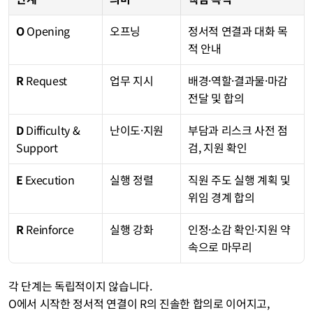
O
 Opening
오프닝
정서적 연결과 대화 목
적 안내
R
 Request
업무 지시
배경·역할·결과물·마감 
전달 및 합의
D
 Difficulty & 
난이도·지원
부담과 리스크 사전 점
Support
검, 지원 확인
E
 Execution
실행 정렬
직원 주도 실행 계획 및 
위임 경계 합의
R
 Reinforce
실행 강화
인정·소감 확인·지원 약
속으로 마무리
각 단계는 독립적이지 않습니다. 
O에서 시작한 정서적 연결이 R의 진솔한 합의로 이어지고, 