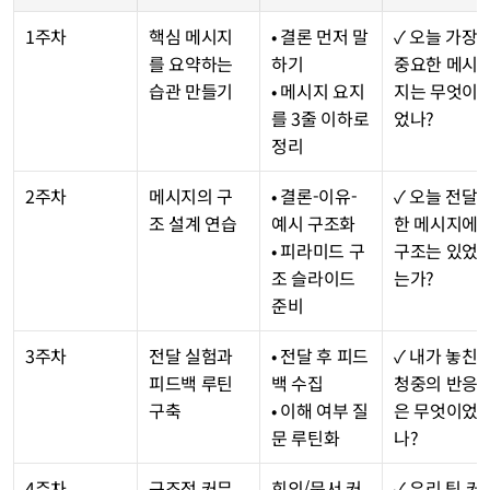
1주차
핵심 메시지
• 결론 먼저 말
✓ 오늘 가장 
를 요약하는 
하기
중요한 메시
습관 만들기
• 메시지 요지
지는 무엇이
를 3줄 이하로 
었나?
정리
2주차
메시지의 구
• 결론-이유-
✓ 오늘 전달
조 설계 연습
예시 구조화
한 메시지에 
• 피라미드 구
구조는 있었
조 슬라이드 
는가?
준비
3주차
전달 실험과 
• 전달 후 피드
✓ 내가 놓친 
피드백 루틴 
백 수집
청중의 반응
구축
• 이해 여부 질
은 무엇이었
문 루틴화
나?
4주차
구조적 커뮤
회의/문서 커
✓ 우리 팀 커