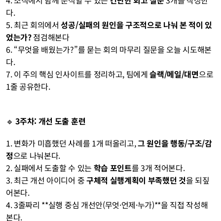
4. 조직에서 함께 분석할 수 있는 
간단한 회고 질문
 3개를 작성한
다.
5. 최근 회의에서 
성공/실패의 원인을 구조적으로 나눠 본 적이 있
었는가?
 점검해본다
6. “무엇을 배웠는가?”를 묻는 회의 마무리 질문을 오늘 시도해본
다.
7. 이 주의 핵심 인사이트를 정리하고, 팀에게 
슬랙/메일/대면
으로 
1줄 공유한다.
🔹 
3주차: 개선 도출 훈련
1. 변화가 미흡했던 사례를 1개 떠올리고, 
그 원인을 행동/구조/감
정
으로 나눠본다.
2. 실패에서 도출할 수 있는 
학습 포인트
를 3개 적어본다.
3. 최근 개선 아이디어 중 
구체적 실행계획이 부족했던 것
을 되짚
어본다.
4. 3줄짜리 **실행 중심 개선안(무엇·언제·누가)**을 직접 작성해
본다.