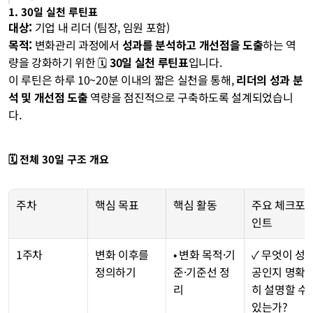
1. 30일 실천 루틴표
대상:
 기업 내 리더 (팀장, 임원 포함)
목적:
 변화관리 과정에서 
성과를 분석하고 개선점을 도출
하는 역
량을 강화하기 위한 🗓 
30일 실천 루틴표
입니다.
이 루틴은 하루 10~20분 이내의 짧은 실천을 통해, 
리더의 성과 분
석 및 개선점 도출
 역량을 점진적으로 구축하도록 설계되었습니
다.
🗓️ 전체 30일 구조 개요
주차
핵심 목표
핵심 활동
주요 체크포
인트
1주차
변화 이후를 
• 변화 목적·기
✓ 무엇이 성
정의하기
준·기준선 정
공인지 명확
리
히 설명할 수 
있는가?