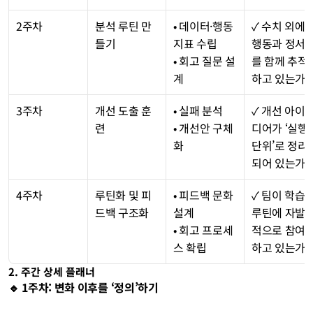
2주차
분석 루틴 만
• 데이터·행동
✓ 수치 외에 
들기
지표 수립
행동과 정서
• 회고 질문 설
를 함께 추적
계
하고 있는가?
3주차
개선 도출 훈
• 실패 분석
✓ 개선 아이
련
• 개선안 구체
디어가 ‘실행 
화
단위’로 정리
되어 있는가?
4주차
루틴화 및 피
• 피드백 문화 
✓ 팀이 학습 
드백 구조화
설계
루틴에 자발
• 회고 프로세
적으로 참여
스 확립
하고 있는가?
2. 주간 상세 플래너
🔹 1주차: 변화 이후를 ‘정의’하기